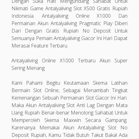
Dengan Suka Hati Mengundang Sahabat Untuk
aplikasi slot pulsa 5000
Nikmati Game Antalyaliving Slot X500 Gratis Rupiah
situs mega wheel casino top 1
Indonesia. Antalyaliving Online X1000 Dan
agen bola piala dunia 2026
Permainan Akun Antalyaliving Pragmatic Play Diberi
toto slot qris
Dari Dengan Gratis Rupiah No Deposit Untuk
mega wheel link alternatif
Semuanya Pemain Antalyaliving Gacor Ini Hari Dapat
situs mahjong ways terpercaya
Merasai Feature Terbaru.
link slot mahjong ways terpercaya
Antalyaliving Online X1000 Terbaru Akun Super
Sering Menang
agen deposit pulsa
situs slot thailand no 1
slot pulsa
Kami Pahami Begitu Keutamaan Skema Latihan
Bermain Slot Online, Sebagai Menambah Tingkat
Kemenangan Sebuah Permainan Slot Gacor Ini Hari.
mahkotaslot
Maka Akun Antalyaliving Slot Anti Lag Dengan Mata
mahkotaslot
Uang Rupiah Benar-benar Menolong Sahabat Untuk
mahkotaslot
Memperoleh Skema Maxwin Secara Gampang.
mahkotaslot
Karenanya Memakai Akun Antalyaliving Slot No
melati188
Deposit Rupiah, Kamu Tidak Butuh Takut Bakal Ada
melati188