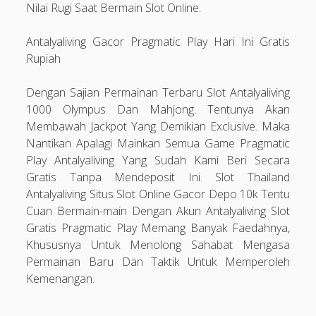
Nilai Rugi Saat Bermain Slot Online.
mei4d
mei4d
Antalyaliving Gacor Pragmatic Play Hari Ini Gratis
mei4d
Rupiah
mei4d
januaritoto
marettoto
Dengan Sajian Permainan Terbaru Slot Antalyaliving
marettoto
1000 Olympus Dan Mahjong. Tentunya Akan
marettoto
Membawah Jackpot Yang Demikian Exclusive. Maka
marettoto
Nantikan Apalagi Mainkan Semua Game Pragmatic
marettoto
Play Antalyaliving Yang Sudah Kami Beri Secara
marettoto
Gratis Tanpa Mendeposit Ini. Slot Thailand
marettoto
Antalyaliving Situs Slot Online Gacor Depo 10k Tentu
Cuan Bermain-main Dengan Akun Antalyaliving Slot
Gratis Pragmatic Play Memang Banyak Faedahnya,
https://junitoto-6ta.pages.dev/
Khususnya Untuk Menolong Sahabat Mengasa
https://mei4d.pages.dev/
Permainan Baru Dan Taktik Untuk Memperoleh
https://apriltoto-cp4.pages.dev/
Kemenangan.
https://marettoto-3pl.pages.dev/
https://hotel-6xt.pages.dev/
https://onemorer.pages.dev/