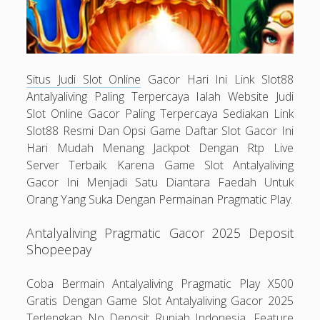
Situs Judi Slot Online Gacor Hari Ini Link Slot88 Paling
Terpercaya
Situs Judi Slot Online
Gacor Hari Ini Link Slot88
marettoto
mahkotaslot
Antalyaliving Paling Terpercaya Ialah Website Judi
marettoto
Slot Online Gacor Paling Terpercaya Sediakan Link
mahkotaslot
Slot88 Resmi Dan Opsi Game Daftar Slot Gacor Ini
melati188
Hari Mudah Menang Jackpot Dengan Rtp Live
apriltoto
Server Terbaik. Karena Game Slot Antalyaliving
januaritoto
Gacor Ini Menjadi Satu Diantara Faedah Untuk
marettoto
Orang Yang Suka Dengan Permainan Pragmatic Play.
apriltoto
melati188
Antalyaliving Pragmatic Gacor 2025 Deposit
mahkotaslot
Shopeepay
Coba Bermain Antalyaliving Pragmatic Play X500
rtp junitoto
Gratis Dengan Game Slot Antalyaliving Gacor 2025
rtp januaritoto
Terlengkap No Deposit Rupiah Indonesia. Feature
januaritoto