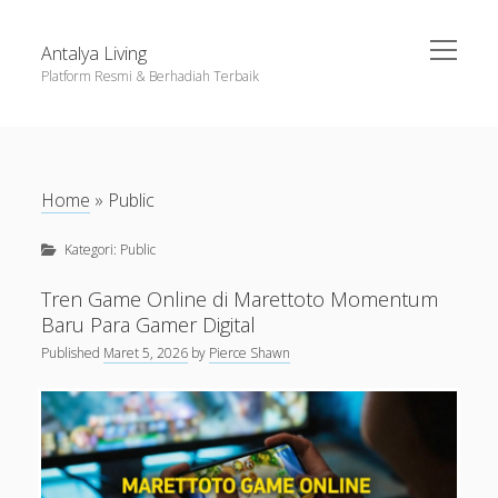
open
Antalya Living
menu
Platform Resmi & Berhadiah Terbaik
Sidebar
Cari
Beranda
Cari
Kebijakan Privasi
Home
»
Public
Hubungi Kami
Recent Posts
Kategori:
Public
Tentang Kami
Tren Game Online di Marettoto Momentum Baru Para
Gamer Digital
Tren Game Online di Marettoto Momentum
Baru Para Gamer Digital
Ovobet288 Solusi Terlengkap Jual Beli Barang Rumah
Published
Maret 5, 2026
by
Pierce Shawn
Tangga Online 2025 Review & Tips
Junitoto Platform Aplikasi Game Seluler Terlengkap 2025
yang Mengubah Cara Bermain
Apakah Januaritoto Layak Disebut Sebagai Pengusung
Website Terbaik