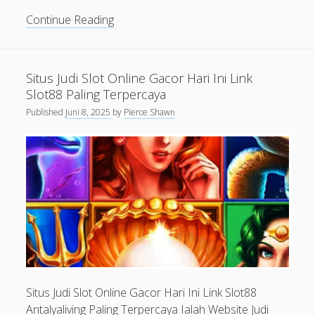
https://marettoto2.pages.dev/
Apakah
Continue Reading
https://marettoto-716.pages.dev/
Januaritoto
https://marettotox.pages.dev/
Layak
https://melati188jaya.pages.dev/
Disebut
https://melati188-319.pages.dev/
Situs Judi Slot Online Gacor Hari Ini Link
Sebagai
https://mahkotaslot7.pages.dev/
Slot88 Paling Terpercaya
Pengusung
https://mei4dtop1.pages.dev/
Published
Juni 8, 2025
by
Pierce Shawn
Website
Terbaik
Situs Judi Slot Online Gacor Hari Ini Link Slot88
Antalyaliving Paling Terpercaya Ialah Website Judi