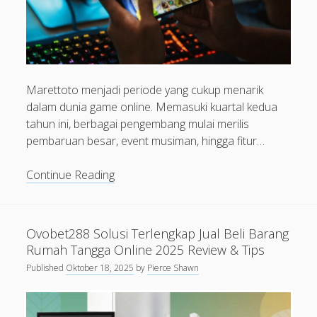
Situs Judi Slot Online Gacor Hari Ini Link Slot88 Paling
Terpercaya
marettoto
Marettoto menjadi periode yang cukup menarik
mahkotaslot
dalam dunia game online. Memasuki kuartal kedua
marettoto
tahun ini, berbagai pengembang mulai merilis
mahkotaslot
pembaruan besar, event musiman, hingga fitur…
melati188
apriltoto
Tren
Continue Reading
januaritoto
Game
marettoto
Online
apriltoto
di
melati188
Ovobet288 Solusi Terlengkap Jual Beli Barang
mahkotaslot
Marettoto
Rumah Tangga Online 2025 Review & Tips
Momentum
Published
Oktober 18, 2025
by
Pierce Shawn
Baru
rtp junitoto
Para
rtp januaritoto
Gamer
januaritoto