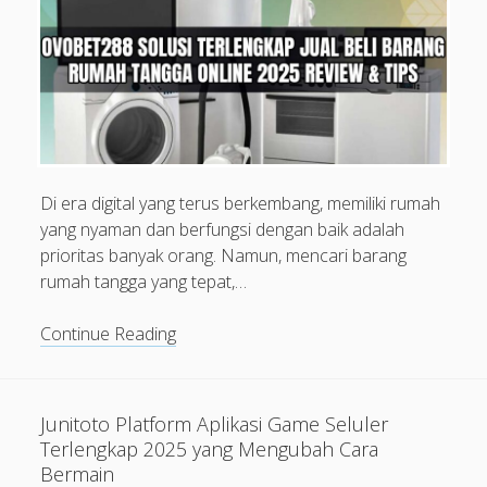
Digital
junitoto
junitoto
mei4d
mei4d
mei4d
junitoto
junitoto
junitoto
Di era digital yang terus berkembang, memiliki rumah
junitoto
yang nyaman dan berfungsi dengan baik adalah
prioritas banyak orang. Namun, mencari barang
rumah tangga yang tepat,…
slot88
situs toto 4d resmi
Ovobet288
Continue Reading
login toto 4d
Solusi
link toto 4d hadiah besar
Terlengkap
situs toto resmi
Jual
link toto no 1 resmi
Junitoto Platform Aplikasi Game Seluler
mei4d toto asia
Beli
Terlengkap 2025 yang Mengubah Cara
junitoto
Barang
Bermain
situs slot thailand gacor